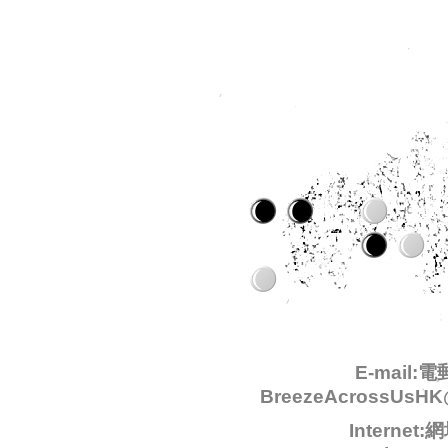
E-mail:電
BreezeAcrossUsHK
Internet: